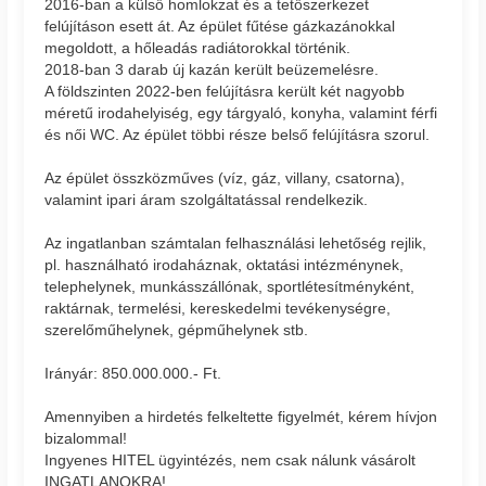
2016-ban a külső homlokzat és a tetőszerkezet
felújításon esett át. Az épület fűtése gázkazánokkal
megoldott, a hőleadás radiátorokkal történik.
2018-ban 3 darab új kazán került beüzemelésre.
A földszinten 2022-ben felújításra került két nagyobb
méretű irodahelyiség, egy tárgyaló, konyha, valamint férfi
és női WC. Az épület többi része belső felújításra szorul.
Az épület összközműves (víz, gáz, villany, csatorna),
valamint ipari áram szolgáltatással rendelkezik.
Az ingatlanban számtalan felhasználási lehetőség rejlik,
pl. használható irodaháznak, oktatási intézménynek,
telephelynek, munkásszállónak, sportlétesítményként,
raktárnak, termelési, kereskedelmi tevékenységre,
szerelőműhelynek, gépműhelynek stb.
Irányár: 850.000.000.- Ft.
Amennyiben a hirdetés felkeltette figyelmét, kérem hívjon
bizalommal!
Ingyenes HITEL ügyintézés, nem csak nálunk vásárolt
INGATLANOKRA!