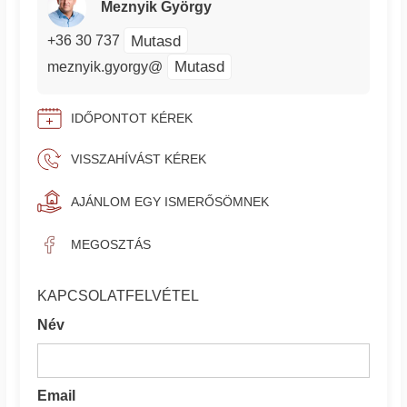
Meznyik György
Mutasd
+36 30 737
Mutasd
meznyik.gyorgy@
IDŐPONTOT KÉREK
VISSZAHÍVÁST KÉREK
AJÁNLOM EGY ISMERŐSÖMNEK
MEGOSZTÁS
KAPCSOLATFELVÉTEL
Név
Email