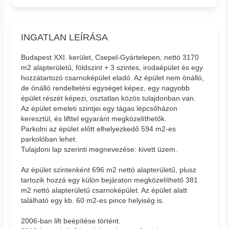
INGATLAN LEÍRÁSA
Budapest XXI. kerület, Csepel-Gyártelepen, nettó 3170
m2 alapterületű, földszint + 3 szintes, irodaépület és egy
hozzátartozó csarnoképület eladó. Az épület nem önálló,
de önálló rendeltetési egységet képez, egy nagyobb
épület részét képezi, osztatlan közös tulajdonban van.
Az épület emeleti szintjei egy tágas lépcsőházon
keresztül, és lifttel egyaránt megközelíthetők.
Parkolni az épület előtt elhelyezkedő 594 m2-es
parkolóban lehet.
Tulajdoni lap szerinti megnevezése: kivett üzem.
Az épület szintenként 696 m2 nettó alapterületű, plusz
tartozik hozzá egy külön bejáraton megközelíthető 381
m2 nettó alapterületű csarnoképület. Az épület alatt
található egy kb. 60 m2-es pince helyiség is.
2006-ban lift beépítése történt.