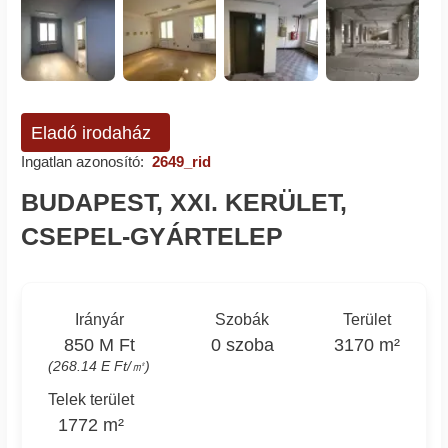
Eladó irodaház
Ingatlan azonosító:
2649_rid
BUDAPEST, XXI. KERÜLET,
CSEPEL-GYÁRTELEP
Irányár
Szobák
Terület
850 M Ft
0 szoba
3170 m²
(268.14 E Ft/㎡)
Telek terület
1772 m²