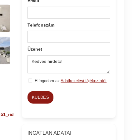
Email
Telefonszám
Üzenet
Elfogadom az
Adatkezelési tájékoztatót
KÜLDÉS
651_rid
INGATLAN ADATAI