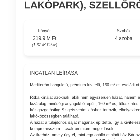
LAKÓPARK), SZELLŐR
Irányár
Szobák
219.9 M Ft
4 szoba
(1.37 M Ft/㎡)
INGATLAN LEÍRÁSA
Mediterrán hangulatú, prémium kivitelű, 160 m²-es családi o
Ritka kínálat azoknak, akik nem egyszerűen házat, hanem él
kizárólag minőségi anyagokból épült, 160 m²-es, földszintes 
közigazgatásilag Szigetszentmiklóshoz tartozik, elhelyezked
lakóközösségben található.
A házat a tulajdonos saját magának építtette, így a kivitele
kompromisszum – csak prémium megoldások.
Az ikerház, amely úgy él, mint egy önálló családi ház Bár az 