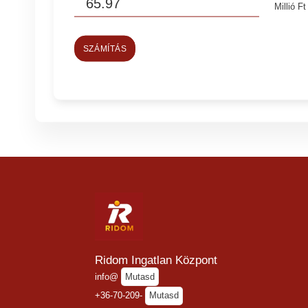
Millió Ft
SZÁMÍTÁS
Ridom Ingatlan Központ
info@
Mutasd
+36-70-209-
Mutasd