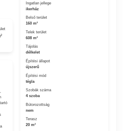
Ingatlan jellege
ikerház
Belső terület
160 m²
ület
Telek terület
²
608 m²
Tájolás
délkelet
Építési állapot
újszerű
Építési mód
tégla
Szobák száma
,
4 szoba
n
tartó
Bútorozottság
nem
s
Terasz
20 m²
 a