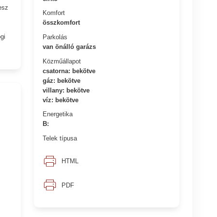
esz
Komfort
összkomfort
gi
Parkolás
van önálló garázs
Közműállapot
csatorna: bekötve
gáz: bekötve
villany: bekötve
víz: bekötve
Energetika
B:
Telek típusa
HTML
PDF