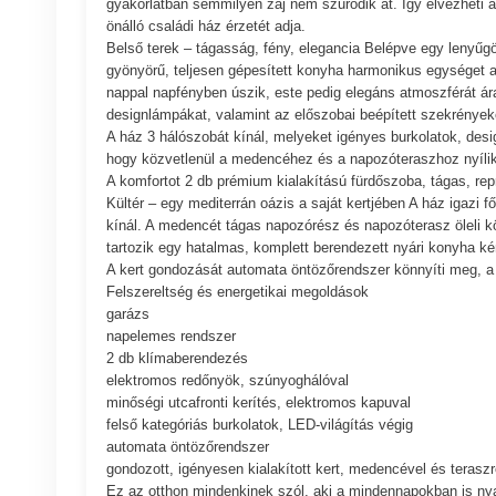
gyakorlatban semmilyen zaj nem szűrődik át. Így élvezheti 
önálló családi ház érzetét adja.
Belső terek – tágasság, fény, elegancia Belépve egy lenyűgö
gyönyörű, teljesen gépesített konyha harmonikus egységet alk
nappal napfényben úszik, este pedig elegáns atmoszférát áras
designlámpákat, valamint az előszobai beépített szekrényeke
A ház 3 hálószobát kínál, melyeket igényes burkolatok, desig
hogy közvetlenül a medencéhez és a napozóteraszhoz nyílik 
A komfortot 2 db prémium kialakítású fürdőszoba, tágas, rep
Kültér – egy mediterrán oázis a saját kertjében A ház igazi 
kínál. A medencét tágas napozórész és napozóterasz öleli k
tartozik egy hatalmas, komplett berendezett nyári konyha ké
A kert gondozását automata öntözőrendszer könnyíti meg, a k
Felszereltség és energetikai megoldások
garázs
napelemes rendszer
2 db klímaberendezés
elektromos redőnyök, szúnyoghálóval
minőségi utcafronti kerítés, elektromos kapuval
felső kategóriás burkolatok, LED-világítás végig
automata öntözőrendszer
gondozott, igényesen kialakított kert, medencével és terasz
Ez az otthon mindenkinek szól, aki a mindennapokban is nya