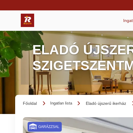
Inga
ELADÓ ÚJSZER
SZIGETSZENT
Főoldal
Eladó újszerű ikerház
Ingatlan lista
GARÁZZSAL