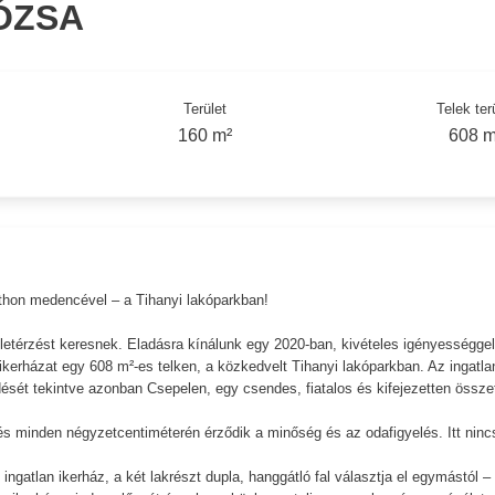
ÓZSA
Terület
Telek ter
160 m²
608 m
tthon medencével – a Tihanyi lakóparkban!
etérzést keresnek. Eladásra kínálunk egy 2020-ban, kivételes igényességgel
ikerházat egy 608 m²-es telken, a közkedvelt Tihanyi lakóparkban. Az ingatla
ését tekintve azonban Csepelen, egy csendes, fiatalos és kifejezetten össze
zés minden négyzetcentiméterén érződik a minőség és az odafigyelés. Itt ninc
ingatlan ikerház, a két lakrészt dupla, hanggátló fal választja el egymástól –