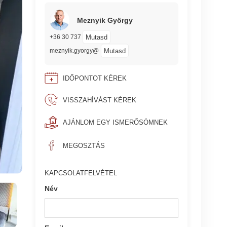
Meznyik György
Mutasd
+36 30 737
Mutasd
meznyik.gyorgy@
IDŐPONTOT KÉREK
VISSZAHÍVÁST KÉREK
AJÁNLOM EGY ISMERŐSÖMNEK
MEGOSZTÁS
KAPCSOLATFELVÉTEL
Név