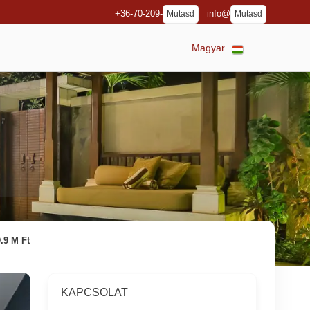
+36-70-209-
info@
Mutasd
Mutasd
Magyar
.9 M Ft
KAPCSOLAT