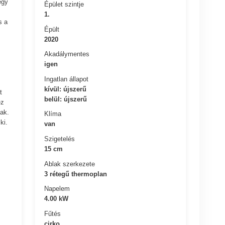
egy
Épület szintje
1.
s a
Épült
2020
Akadálymentes
igen
Ingatlan állapot
kívül: újszerű
t
belül: újszerű
ez
ak.
Klíma
ki.
van
Szigetelés
15 cm
Ablak szerkezete
3 rétegű thermoplan
Napelem
4.00 kW
Fűtés
cirko