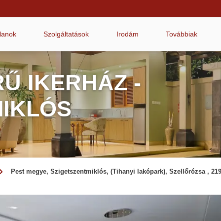
tlanok
Szolgáltatások
Irodám
Továbbiak
Ű IKERHÁZ -
MIKLÓS
Pest megye, Szigetszentmiklós, (Tihanyi lakópark), Szellőrózsa , 219