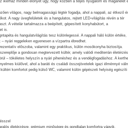
az ikerház minden előnyét úgy, hogy közben a teljes nyugalom és magánélet 
zően világos, nagy belmagasságú légtér fogadja, ahol a nappali, az étkező é
ot. A nagy üvegfelületek és a hangulatos, rejtett LED-világítás révén a tér
zt. A vételár tartalmazza a beépített, gépesített konyhabútort, a
t is.
ntapéta és hangulatvilágítás tesz különlegessé. A nappali háló külön értéke,
– nyári reggeleken egyenesen a vízpartra ébredhet.
rezentatív előszoba, valamint egy praktikus, külön mosókonyha biztosítja.
főszereplője a gondosan megtervezett kültér, amely valódi mediterrán életérzés
örül – tökéletes helyszín a nyári pihenéshez és a vendégfogadáshoz. A kerth
nyelmes kiülővel, ahol a baráti és családi összejövetelek igazi élménnyé váln
ültéri komfortot pedig külső WC, valamint külön gépészeti helyiség egészíti 
résszel
ralós életérzésre, prémium minőségre és gondtalan komfortra vágyik.