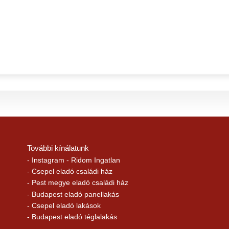
További kínálatunk
- Instagram - Ridom Ingatlan
- Csepel eladó családi ház
- Pest megye eladó családi ház
- Budapest eladó panellakás
- Csepel eladó lakások
- Budapest eladó téglalakás