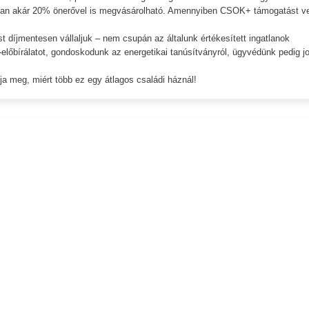
gatlan akár 20% önerővel is megvásárolható. Amennyiben CSOK+ támogatást v
t díjmentesen vállaljuk – nem csupán az általunk értékesített ingatlanok
l-előbírálatot, gondoskodunk az energetikai tanúsítványról, ügyvédünk pedig jo
ja meg, miért több ez egy átlagos családi háznál!