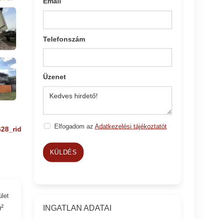
Email
Telefonszám
Üzenet
Elfogadom az
Adatkezelési tájékoztatót
628_rid
KÜLDÉS
ület
²
INGATLAN ADATAI