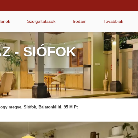
tlanok
Szolgáltatások
Irodám
Továbbiak
Z - SIÓFOK
gy megye, Siófok, Balatonkiliti, 95 M Ft