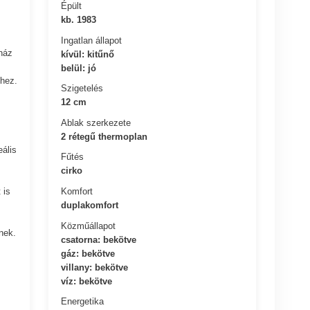
Épült
kb. 1983
Ingatlan állapot
ház
kívül: kitűnő
belül: jó
khez.
Szigetelés
12 cm
Ablak szerkezete
2 rétegű thermoplan
eális
Fűtés
cirko
Komfort
 is
duplakomfort
Közműállapot
nek.
csatorna: bekötve
gáz: bekötve
villany: bekötve
víz: bekötve
Energetika