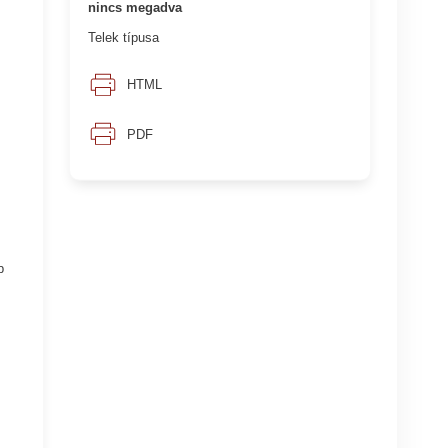
nincs megadva
Telek típusa
HTML
PDF
b