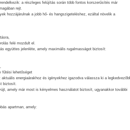
ndelkezik: a részleges felújítás során több fontos korszerűsítés már
magában rejt.
yek hozzájárulnak a jobb hő- és hangszigeteléshez, ezáltal növelik a
tásra,
olás felé mozdult el.
ás együttes jelenléte, amely maximális rugalmasságot biztosít:
,
v fűtési lehetőséget
az aktuális energiaárakhoz és igényekhez igazodva válassza ki a legkedvezőb
 biztosít.
yújt, amely már most is kényelmes használatot biztosít, ugyanakkor további
zobás apartman, amely: