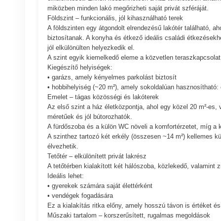
miközben minden lakó megőrizheti saját privát szféráját.
Földszint – funkcionális, jól kihasználható terek
A földszinten egy átgondolt elrendezésű lakótér található, 
biztosítanak. A konyha és étkező ideális családi étkezésekh
jól elkülönülten helyezkedik el.
A szint egyik kiemelkedő eleme a közvetlen teraszkapcsolat 
Kiegészítő helyiségek:
• garázs, amely kényelmes parkolást biztosít
• hobbihelyiség (~20 m²), amely sokoldalúan hasznosítható: 
Emelet – tágas közösségi és lakóterek
Az első szint a ház életközpontja, ahol egy közel 20 m²-es, v
méretűek és jól bútorozhatók.
A fürdőszoba és a külön WC növeli a komfortérzetet, míg a k
A szinthez tartozó két erkély (összesen ~14 m²) kellemes kült
élvezhetik.
Tetőtér – elkülönített privát lakrész
A tetőtérben kialakított két hálószoba, közlekedő, valamint
Ideális lehet:
• gyerekek számára saját élettérként
• vendégek fogadására
Ez a kialakítás ritka előny, amely hosszú távon is értéket é
Műszaki tartalom – korszerűsített, rugalmas megoldások