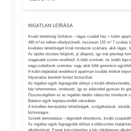
INGATLAN LEÍRÁSA
Kiváló lehetőség Siófokon – tágas családi ház + külön apar
490 m²-es telken elhelyezkedő, összesen 155 m² 7 szobás lak
kivételes lehetőséget kínál mindazok számára, akik tágas, t
Az épület részben felújított, jó állapotú, így már jelenlegi
magasabb szintre emelhető. A több szintnek, és önálló lépcső
nagycsaládosok számára, vagy akár több generáció együttél
A külön bejárattal rendelkező apartman további értéket képv
folyamatos bevételi forrást biztosíthat.
Az ingatlan egyik legnagyobb előnye a kiváló elhelyezkedés,
ház tehermentes, rendezett, így az adásvétel gyorsan és gö
Összességében ez az ingatlan ideális választás mindazok szá
Balaton egyik legnépszerűbb városában.
A közelben bevásárlási lehetőségek, szolgáltatások ,iskolá
biztonságos.
Szintek bemutatása – átgondolt elrendezés, kiváló szeparál
Az ingatlan egyik legnagyobb előnye a többszintes kialakítá
elkülönítését. Ennek köszönhetően a ház tökéletesen alkalma