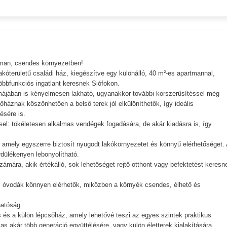
tman, csendes környezetben!
óterületű családi ház, kiegészítve egy különálló, 40 m²-es apartmannal,
öbbfunkciós ingatlant keresnek Siófokon.
 formájában is kényelmesen lakható, ugyanakkor további korszerűsítéssel még
háznak köszönhetően a belső terek jól elkülöníthetők, így ideális
ésére is.
isel: tökéletesen alkalmas vendégek fogadására, de akár kiadásra is, így
 amely egyszerre biztosít nyugodt lakókörnyezetet és könnyű elérhetőséget. 
rdülékenyen lebonyolítható.
mára, akik értékálló, sok lehetőséget rejtő otthont vagy befektetést keresn
k, óvodák könnyen elérhetők, miközben a környék csendes, élhető és
hatóság
s és a külön lépcsőház, amely lehetővé teszi az egyes szintek praktikus
s akár több generáció együttélésére, vagy külön életterek kialakítására,