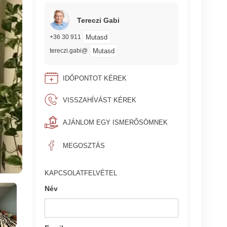
Tereczi Gabi
Mutasd
+36 30 911
Mutasd
tereczi.gabi@
IDŐPONTOT KÉREK
VISSZAHÍVÁST KÉREK
AJÁNLOM EGY ISMERŐSÖMNEK
MEGOSZTÁS
KAPCSOLATFELVÉTEL
Név