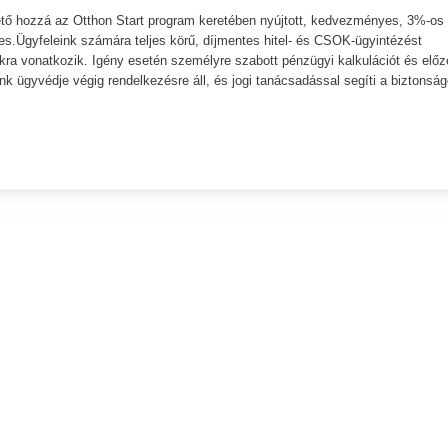
ető hozzá az Otthon Start program keretében nyújtott, kedvezményes, 3%-os
es.Ügyfeleink számára teljes körű, díjmentes hitel- és CSOK-ügyintézést
nokra vonatkozik. Igény esetén személyre szabott pénzügyi kalkulációt és előz
ünk ügyvédje végig rendelkezésre áll, és jogi tanácsadással segíti a biztonsá