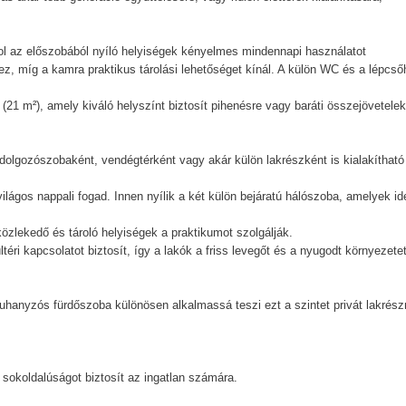
ahol az előszobából nyíló helyiségek kényelmes mindennapi használatot
ez, míg a kamra praktikus tárolási lehetőséget kínál. A külön WC és a lépcső
(21 m²), amely kiváló helyszínt biztosít pihenésre vagy baráti összejövetele
dolgozószobaként, vendégtérként vagy akár külön lakrészként is kialakítható
ilágos nappali fogad. Innen nyílik a két külön bejáratú hálószoba, amelyek id
özlekedő és tároló helyiségek a praktikumot szolgálják.
éri kapcsolatot biztosít, így a lakók a friss levegőt és a nyugodt környezetet
 zuhanyzós fürdőszoba különösen alkalmassá teszi ezt a szintet privát lakrész
s sokoldalúságot biztosít az ingatlan számára.