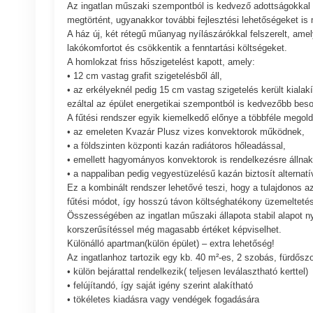
Az ingatlan műszaki szempontból is kedvező adottságokkal re
megtörtént, ugyanakkor további fejlesztési lehetőségeket is 
A ház új, két rétegű műanyag nyílászárókkal felszerelt, amel
lakókomfortot és csökkentik a fenntartási költségeket.
A homlokzat friss hőszigetelést kapott, amely:
• 12 cm vastag grafit szigetelésből áll,
• az erkélyeknél pedig 15 cm vastag szigetelés került kialakí
ezáltal az épület energetikai szempontból is kedvezőbb besor
A fűtési rendszer egyik kiemelkedő előnye a többféle megold
• az emeleten Kvazár Plusz vizes konvektorok működnek,
• a földszinten központi kazán radiátoros hőleadással,
• emellett hagyományos konvektorok is rendelkezésre állnak
• a nappaliban pedig vegyestüzelésű kazán biztosít alternatí
Ez a kombinált rendszer lehetővé teszi, hogy a tulajdonos 
fűtési módot, így hosszú távon költséghatékony üzemeltetést
Összességében az ingatlan műszaki állapota stabil alapot n
korszerűsítéssel még magasabb értéket képviselhet.
Különálló apartman(külön épület) – extra lehetőség!
Az ingatlanhoz tartozik egy kb. 40 m²-es, 2 szobás, fürdős
• külön bejárattal rendelkezik( teljesen leválasztható kerttel)
• felújítandó, így saját igény szerint alakítható
• tökéletes kiadásra vagy vendégek fogadására