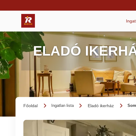
Inga
ELADÓ IKERHÁ
Főoldal
Eladó ikerház
Ingatlan lista
Somo