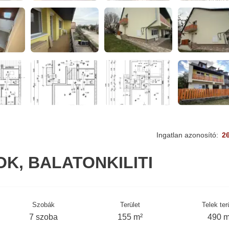
Ingatlan azonosító:
2
K, BALATONKILITI
Szobák
Terület
Telek ter
7 szoba
155 m²
490 m