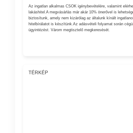
Az ingatlan alkalmas CSOK igénybevételére, valamint elérh
lakáshitel.A megvásárlás már akár 10% önerővel is lehetség
biztosítunk, amely nem kizárólag az általunk kínált ingatla
hitelbírálatot is készítünk.Az adásvételi folyamat során cég
ügyintézést. Várom megtisztelő megkeresését.
TÉRKÉP