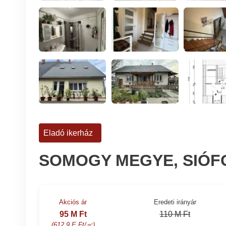
Eladó ikerház
SOMOGY MEGYE, SIÓFO
Akciós ár
Eredeti irányár
95 M Ft
110 M Ft
(612.9 E Ft/㎡)