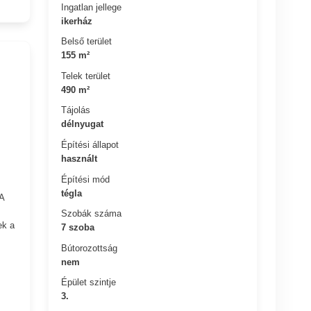
Ingatlan jellege
ikerház
Belső terület
155 m²
Telek terület
490 m²
Tájolás
délnyugat
Építési állapot
használt
Építési mód
tégla
A
Szobák száma
ek a
7 szoba
Bútorozottság
nem
Épület szintje
3.